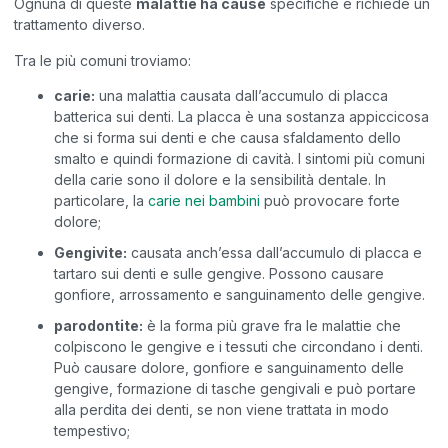
Ognuna di queste
malattie ha cause
specifiche e richiede un
trattamento diverso.
Tra le più comuni troviamo:
carie:
una malattia causata dall’accumulo di placca
batterica sui denti. La placca è una sostanza appiccicosa
che si forma sui denti e che causa sfaldamento dello
smalto e quindi formazione di cavità. I sintomi più comuni
della carie sono il dolore e la sensibilità dentale. In
particolare, la
carie nei bambini
può provocare forte
dolore;
Gengivite:
causata anch’essa dall’accumulo di placca e
tartaro sui denti e sulle gengive. Possono causare
gonfiore, arrossamento e sanguinamento delle gengive.
parodontite:
è la forma più grave fra le malattie che
colpiscono le gengive e i tessuti che circondano i denti.
Può causare dolore, gonfiore e sanguinamento delle
gengive, formazione di tasche gengivali e può portare
alla perdita dei denti, se non viene trattata in modo
tempestivo;